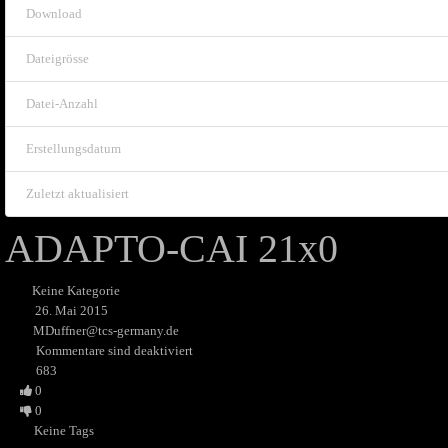
Download
Dateigrösse
Datei-Anzahl
Erstellungsdatum
Zuletzt aktualisiert
ADAPTO-CAI 21x0
Keine Kategorie
26. Mai 2015
MDuffner@tcs-germany.de
Kommentare sind deaktiviert
683
0
0
Keine Tags