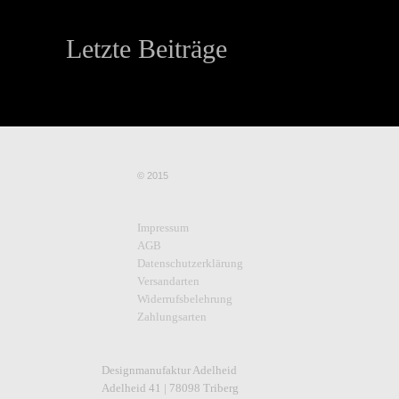
Letzte Beiträge
© 2015
Impressum
AGB
Datenschutzerklärung
Versandarten
Widerrufsbelehrung
Zahlungsarten
Designmanufaktur Adelheid
Adelheid 41 | 78098 Triberg