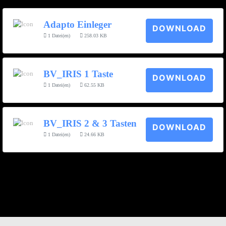
Adapto Einleger
DOWNLOAD
1 Datei(en)
258.03 KB
BV_IRIS 1 Taste
DOWNLOAD
1 Datei(en)
62.55 KB
BV_IRIS 2 & 3 Tasten
DOWNLOAD
1 Datei(en)
24.66 KB