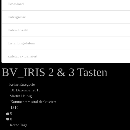
Download
Dateigrösse
Datei-Anzahl
Erstellungsdatum
Zuletzt aktualisiert
BV_IRIS 2 & 3 Tasten
Keine Kategorie
10. Dezember 2015
Martin Helbig
Kommentare sind deaktiviert
1316
0
0
Keine Tags