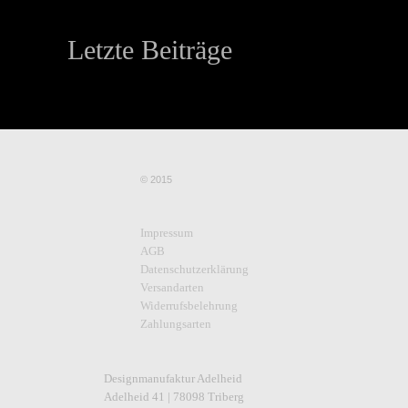
Letzte Beiträge
© 2015
Impressum
AGB
Datenschutzerklärung
Versandarten
Widerrufsbelehrung
Zahlungsarten
Designmanufaktur Adelheid
Adelheid 41 | 78098 Triberg