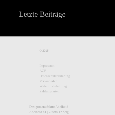
Letzte Beiträge
© 2015
Impressum
AGB
Datenschutzerklärung
Versandarten
Widerrufsbelehrung
Zahlungsarten
Designmanufaktur Adelheid
Adelheid 41 | 78098 Triberg