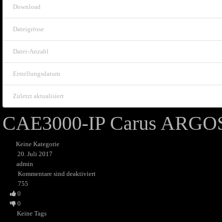
Download
Dateigrösse
Datei-Anzahl
Erstellungsdatum
Zuletzt aktualisiert
CAE3000-IP Carus ARGOS
Keine Kategorie
20. Juli 2017
admin
Kommentare sind deaktiviert
755
0
0
Keine Tags