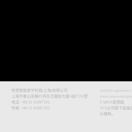
特思智能楼宇科技(上海)有限公司
info@tcs-germany.c
上海市娄山关路85号东方国际大厦A座1510室
www.carus-concept
电话: +86 21 62097101
CARUS是德国
传真: +86 21 62097553
TCS公司旗下高
计精粹。