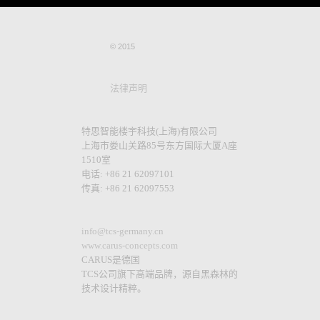
© 2015
法律声明
特思智能楼宇科技(上海)有限公司
上海市娄山关路85号东方国际大厦A座
1510室
电话: +86 21 62097101
传真: +86 21 62097553
info@tcs-germany.cn
www.carus-concepts.com
CARUS是德国
TCS公司旗下高端品牌，源自黑森林的
技术设计精粹。